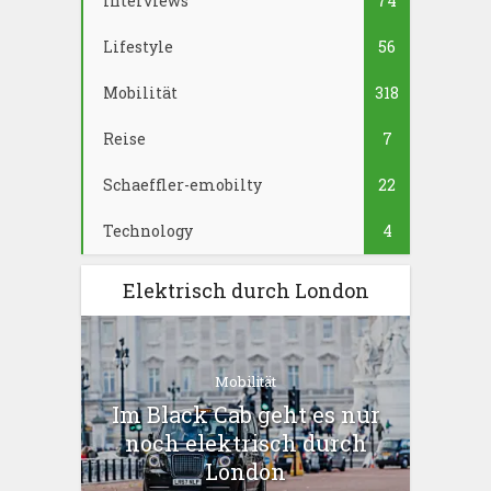
Interviews
74
Lifestyle
56
Mobilität
318
Reise
7
Schaeffler-emobilty
22
Technology
4
Elektrisch durch London
Mobilität
Im Black Cab geht es nur
noch elektrisch durch
London