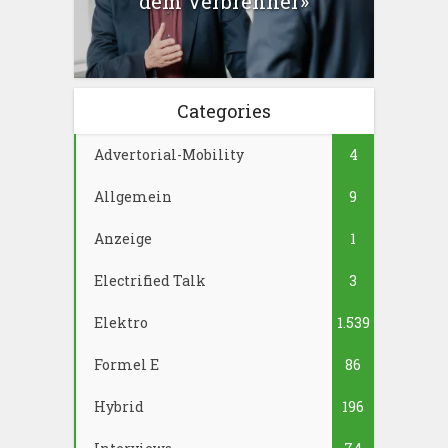
dem Verbrenner»
Categories
Advertorial-Mobility
4
Allgemein
9
Anzeige
1
Electrified Talk
3
Elektro
1.539
Formel E
86
Hybrid
196