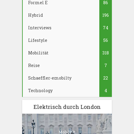
Formel E
86
Hybrid
196
Interviews
74
Lifestyle
56
Mobilität
318
Reise
7
Schaeffler-emobilty
22
Technology
4
Elektrisch durch London
Mobilität