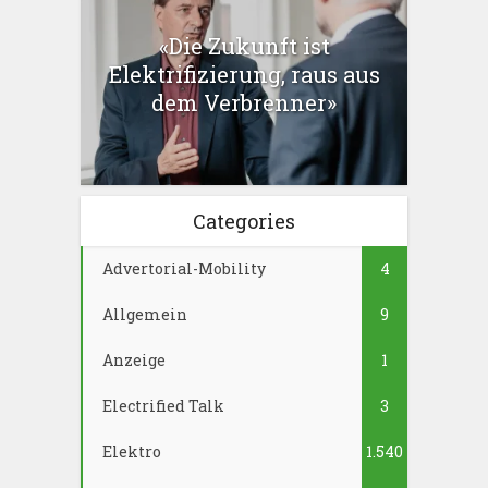
«Die Zukunft ist
Elektrifizierung, raus aus
dem Verbrenner»
Categories
Advertorial-Mobility
4
Allgemein
9
Anzeige
1
Electrified Talk
3
Elektro
1.540