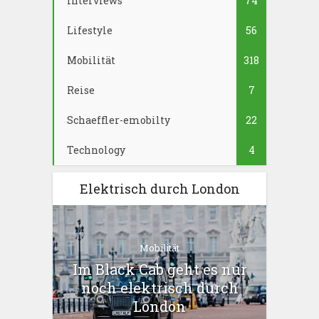
Interviews
74
Lifestyle
56
Mobilität
318
Reise
7
Schaeffler-emobilty
22
Technology
4
Elektrisch durch London
Mobilität
Im Black Cab geht es nur
noch elektrisch durch
London