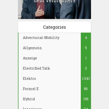
dem Verbrenner»
Categories
Advertorial-Mobility
4
Allgemein
9
Anzeige
1
Electrified Talk
3
Elektro
1.541
Formel E
86
Hybrid
196