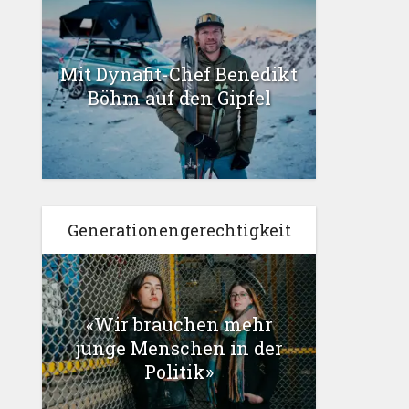
Mit Dynafit-Chef Benedikt
Böhm auf den Gipfel
Generationengerechtigkeit
«Wir brauchen mehr
junge Menschen in der
Politik»