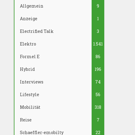
Allgemein
9
Anzeige
1
Electrified Talk
3
Elektro
1.541
Formel E
86
Hybrid
196
Interviews
74
Lifestyle
56
Mobilität
318
Reise
7
Schaeffler-emobilty
22