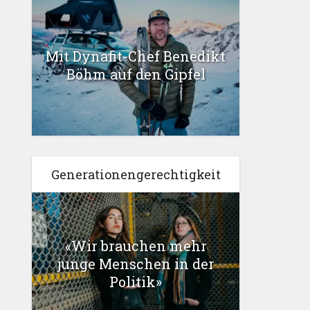
Mit Dynafit-Chef Benedikt
Böhm auf den Gipfel
Generationengerechtigkeit
«Wir brauchen mehr
junge Menschen in der
Politik»