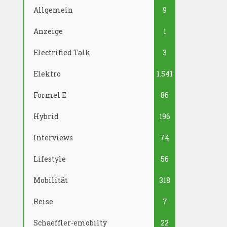
Allgemein
9
Anzeige
1
Electrified Talk
3
Elektro
1.541
Formel E
86
Hybrid
196
Interviews
74
Lifestyle
56
Mobilität
318
Reise
7
Schaeffler-emobilty
22