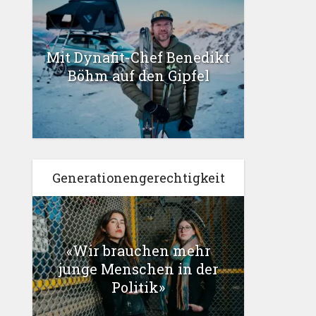
Mit Dynafit-Chef Benedikt
Böhm auf den Gipfel
Generationengerechtigkeit
«Wir brauchen mehr
junge Menschen in der
Politik»