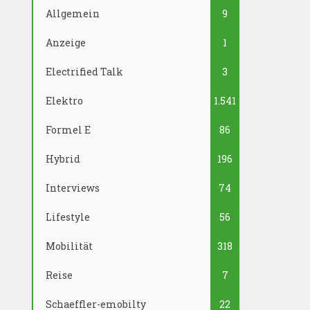
Allgemein
9
Anzeige
1
Electrified Talk
3
Elektro
1.541
Formel E
86
Hybrid
196
Interviews
74
Lifestyle
56
Mobilität
318
Reise
7
Schaeffler-emobilty
22