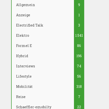
Allgemein
9
Anzeige
1
Electrified Talk
3
Elektro
1.541
Formel E
86
Hybrid
196
Interviews
74
Lifestyle
56
Mobilität
318
Reise
7
Schaeffler-emobilty
22