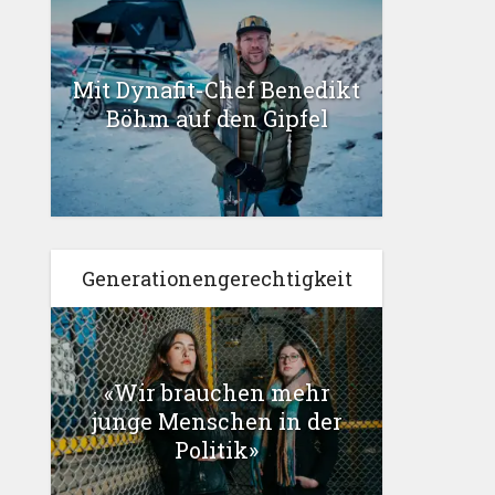
Mit Dynafit-Chef Benedikt
Böhm auf den Gipfel
Generationengerechtigkeit
«Wir brauchen mehr
junge Menschen in der
Politik»