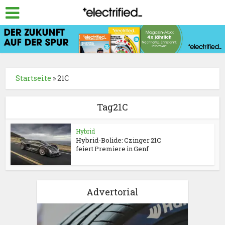
Startseite
»
21C
Tag21C
Hybrid
Hybrid-Bolide: Czinger 21C
feiert Premiere in Genf
Advertorial