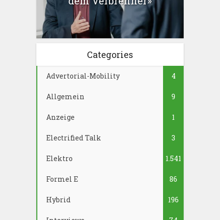
dem Verbrenner»
Categories
Advertorial-Mobility
4
Allgemein
9
Anzeige
1
Electrified Talk
3
Elektro
1.541
Formel E
86
Hybrid
196