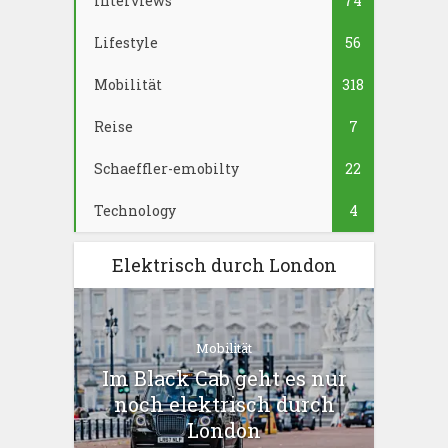
Interviews
74
Lifestyle
56
Mobilität
318
Reise
7
Schaeffler-emobilty
22
Technology
4
Elektrisch durch London
Mobilität
Im Black Cab geht es nur
noch elektrisch durch
London