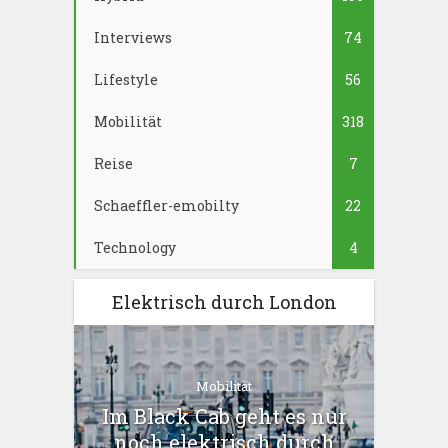
Interviews
74
Lifestyle
56
Mobilität
318
Reise
7
Schaeffler-emobilty
22
Technology
4
Elektrisch durch London
Mobilität
Im Black Cab geht es nur
noch elektrisch durch