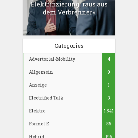
Elektrifizierung, raus aus
dem Verbrenner»
Categories
Advertorial-Mobility
4
Allgemein
9
Anzeige
1
Electrified Talk
3
Elektro
1.541
Formel E
86
Hybrid
196