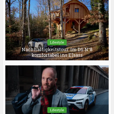
Lifestyle
Nachhaltigkeitstour: Im DS N°8
komfortabel ins Elsass
Lifestyle