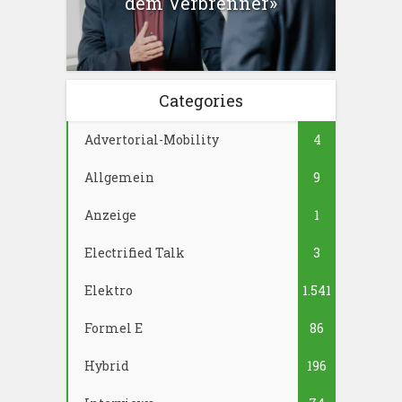
dem Verbrenner»
Categories
Advertorial-Mobility
4
Allgemein
9
Anzeige
1
Electrified Talk
3
Elektro
1.541
Formel E
86
Hybrid
196