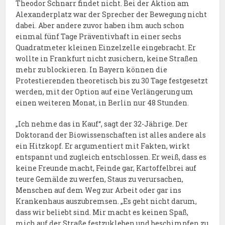
Theodor Schnarr findet nicht. Bei der Aktion am
Alexanderplatz war der Sprecher der Bewegung nicht
dabei. Aber andere zuvor haben ihm auch schon
einmal fünf Tage Präventivhaft in einer sechs
Quadratmeter kleinen Einzelzelle eingebracht. Er
wollte in Frankfurt nicht zusichern, keine Straßen
mehr zu blockieren. In Bayern können die
Protestierenden theoretisch bis zu 30 Tage festgesetzt
werden, mit der Option auf eine Verlängerung um
einen weiteren Monat, in Berlin nur 48 Stunden.
„Ich nehme das in Kauf“, sagt der 32-Jährige. Der
Doktorand der Biowissenschaften ist alles andere als
ein Hitzkopf. Er argumentiert mit Fakten, wirkt
entspannt und zugleich entschlossen. Er weiß, dass es
keine Freunde macht, Feinde gar, Kartoffelbrei auf
teure Gemälde zu werfen, Staus zu verursachen,
Menschen auf dem Weg zur Arbeit oder gar ins
Krankenhaus auszubremsen. „Es geht nicht darum,
dass wir beliebt sind. Mir macht es keinen Spaß,
mich auf der Straße festzukleben und beschimpfen zu