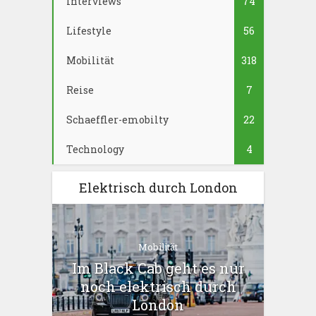
Interviews
74
Lifestyle
56
Mobilität
318
Reise
7
Schaeffler-emobilty
22
Technology
4
Elektrisch durch London
Mobilität
Im Black Cab geht es nur
noch elektrisch durch
London