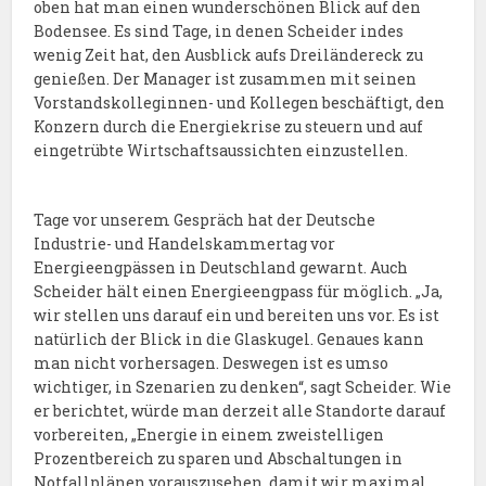
oben hat man einen wunderschönen Blick auf den
Bodensee. Es sind Tage, in denen Scheider indes
wenig Zeit hat, den Ausblick aufs Dreiländereck zu
genießen. Der Manager ist zusammen mit seinen
Vorstandskolleginnen- und Kollegen beschäftigt, den
Konzern durch die Energiekrise zu steuern und auf
eingetrübte Wirtschaftsaussichten einzustellen.
Tage vor unserem Gespräch hat der Deutsche
Industrie- und Handelskammertag vor
Energieengpässen in Deutschland gewarnt. Auch
Scheider hält einen Energieengpass für möglich. „Ja,
wir stellen uns darauf ein und bereiten uns vor. Es ist
natürlich der Blick in die Glaskugel. Genaues kann
man nicht vorhersagen. Deswegen ist es umso
wichtiger, in Szenarien zu denken“, sagt Scheider. Wie
er berichtet, würde man derzeit alle Standorte darauf
vorbereiten, „Energie in einem zweistelligen
Prozentbereich zu sparen und Abschaltungen in
Notfallplänen vorauszusehen, damit wir maximal