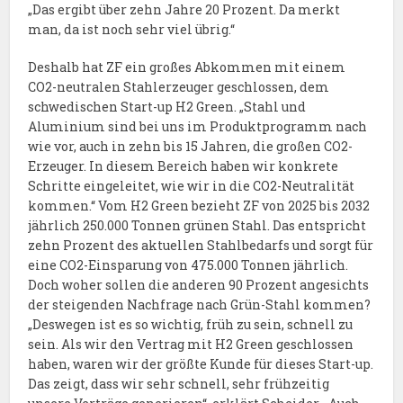
„Das ergibt über zehn Jahre 20 Prozent. Da merkt
man, da ist noch sehr viel übrig.“
Deshalb hat ZF ein großes Abkommen mit einem
CO2-neutralen Stahlerzeuger geschlossen, dem
schwedischen Start-up H2 Green. „Stahl und
Aluminium sind bei uns im Produktprogramm nach
wie vor, auch in zehn bis 15 Jahren, die großen CO2-
Erzeuger. In diesem Bereich haben wir konkrete
Schritte eingeleitet, wie wir in die CO2-Neutralität
kommen.“ Vom H2 Green bezieht ZF von 2025 bis 2032
jährlich 250.000 Tonnen grünen Stahl. Das entspricht
zehn Prozent des aktuellen Stahlbedarfs und sorgt für
eine CO2-Einsparung von 475.000 Tonnen jährlich.
Doch woher sollen die anderen 90 Prozent angesichts
der steigenden Nachfrage nach Grün-Stahl kommen?
„Deswegen ist es so wichtig, früh zu sein, schnell zu
sein. Als wir den Vertrag mit H2 Green geschlossen
haben, waren wir der größte Kunde für dieses Start-up.
Das zeigt, dass wir sehr schnell, sehr frühzeitig