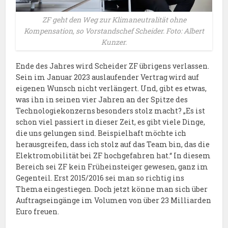
ZF geht den Weg zur Klimaneutralität ohne
Kompensation, so Vorstandschef Scheider. Foto: Albert
Kunzer.
Ende des Jahres wird Scheider ZF übrigens verlassen.
Sein im Januar 2023 auslaufender Vertrag wird auf
eigenen Wunsch nicht verlängert. Und, gibt es etwas,
was ihn in seinen vier Jahren an der Spitze des
Technologiekonzerns besonders stolz macht? „Es ist
schon viel passiert in dieser Zeit, es gibt viele Dinge,
die uns gelungen sind. Beispielhaft möchte ich
herausgreifen, dass ich stolz auf das Team bin, das die
Elektromobilität bei ZF hochgefahren hat.“ In diesem
Bereich sei ZF kein Früheinsteiger gewesen, ganz im
Gegenteil. Erst 2015/2016 sei man so richtig ins
Thema eingestiegen. Doch jetzt könne man sich über
Auftragseingänge im Volumen von über 23 Milliarden
Euro freuen.