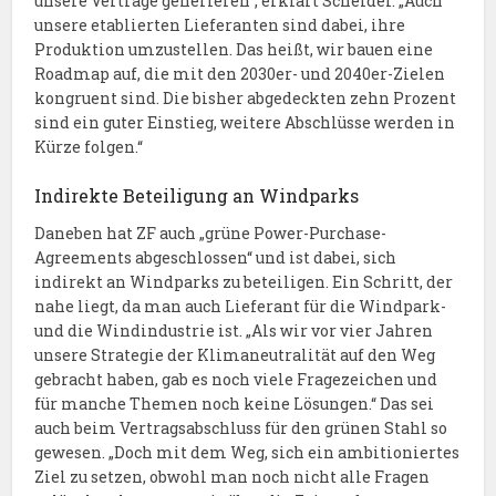
unsere Verträge generieren“, erklärt Scheider. „Auch
unsere etablierten Lieferanten sind dabei, ihre
Produktion umzustellen. Das heißt, wir bauen eine
Roadmap auf, die mit den 2030er- und 2040er-Zielen
kongruent sind. Die bisher abgedeckten zehn Prozent
sind ein guter Einstieg, weitere Abschlüsse werden in
Kürze folgen.“
Indirekte Beteiligung an Windparks
Daneben hat ZF auch „grüne Power-Purchase-
Agreements abgeschlossen“ und ist dabei, sich
indirekt an Windparks zu beteiligen. Ein Schritt, der
nahe liegt, da man auch Lieferant für die Windpark-
und die Windindustrie ist. „Als wir vor vier Jahren
unsere Strategie der Klimaneutralität auf den Weg
gebracht haben, gab es noch viele Fragezeichen und
für manche Themen noch keine Lösungen.“ Das sei
auch beim Vertragsabschluss für den grünen Stahl so
gewesen. „Doch mit dem Weg, sich ein ambitioniertes
Ziel zu setzen, obwohl man noch nicht alle Fragen