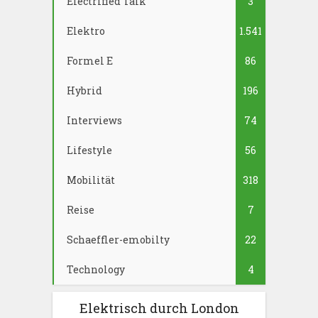
Electrified Talk
3
Elektro
1.541
Formel E
86
Hybrid
196
Interviews
74
Lifestyle
56
Mobilität
318
Reise
7
Schaeffler-emobilty
22
Technology
4
Elektrisch durch London