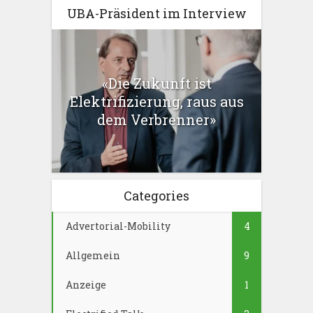
UBA-Präsident im Interview
«Die Zukunft ist
Elektrifizierung, raus aus
dem Verbrenner»
Categories
Advertorial-Mobility
4
Allgemein
9
Anzeige
1