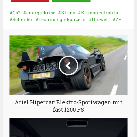
Co2
energiekrise
Klima
Klimaneutralität
Scheider
Technologiekonzern
Umwelt
ZF
Ariel Hipercar: Elektro-Sportwagen mit
fast 1200 PS