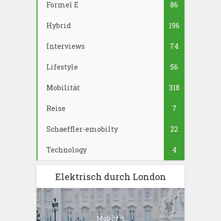
Formel E
86
Hybrid
196
Interviews
74
Lifestyle
56
Mobilität
318
Reise
7
Schaeffler-emobilty
22
Technology
4
Elektrisch durch London
Mobilität