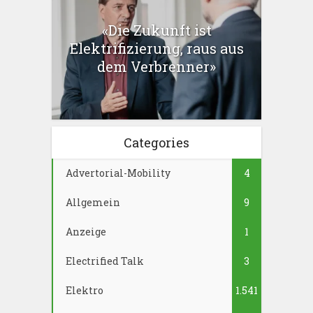
«Die Zukunft ist
Elektrifizierung, raus aus
dem Verbrenner»
Categories
Advertorial-Mobility
4
Allgemein
9
Anzeige
1
Electrified Talk
3
Elektro
1.541