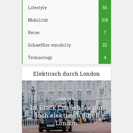
Lifestyle
56
Mobilität
318
Reise
7
Schaeffler-emobilty
22
Technology
4
Elektrisch durch London
Mobilität
Im Black Cab geht es nur
noch elektrisch durch
London