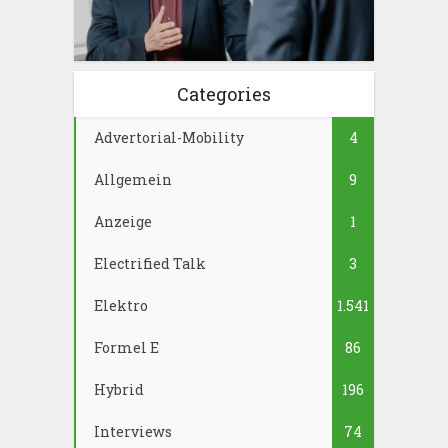
Categories
Advertorial-Mobility
4
Allgemein
9
Anzeige
1
Electrified Talk
3
Elektro
1.541
Formel E
86
Hybrid
196
Interviews
74