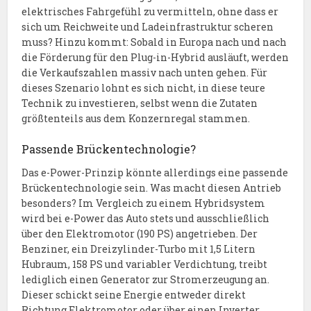
elektrisches Fahrgefühl zu vermitteln, ohne dass er
sich um Reichweite und Ladeinfrastruktur scheren
muss? Hinzu kommt: Sobald in Europa nach und nach
die Förderung für den Plug-in-Hybrid ausläuft, werden
die Verkaufszahlen massiv nach unten gehen. Für
dieses Szenario lohnt es sich nicht, in diese teure
Technik zu investieren, selbst wenn die Zutaten
größtenteils aus dem Konzernregal stammen.
Passende Brückentechnologie?
Das e-Power-Prinzip könnte allerdings eine passende
Brückentechnologie sein. Was macht diesen Antrieb
besonders? Im Vergleich zu einem Hybridsystem
wird bei e-Power das Auto stets und ausschließlich
über den Elektromotor (190 PS) angetrieben. Der
Benziner, ein Dreizylinder-Turbo mit 1,5 Litern
Hubraum, 158 PS und variabler Verdichtung, treibt
lediglich einen Generator zur Stromerzeugung an.
Dieser schickt seine Energie entweder direkt
Richtung Elektromotor oder über einen Inverter