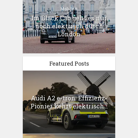
Mobilität
Im Black Cab geht es nur
noch elektrisch durch
London
Featured Posts
Audi A2 e-tron: Effizienz-
Pionier kehrt elektrisch...