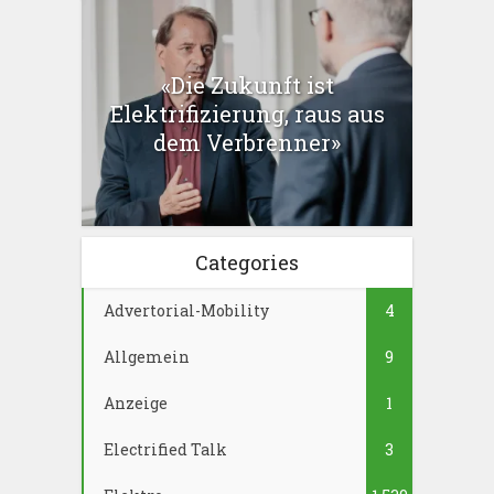
«Die Zukunft ist
Elektrifizierung, raus aus
dem Verbrenner»
Categories
Advertorial-Mobility
4
Allgemein
9
Anzeige
1
Electrified Talk
3