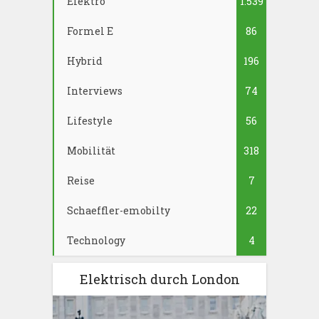
Elektro
1.539
Formel E
86
Hybrid
196
Interviews
74
Lifestyle
56
Mobilität
318
Reise
7
Schaeffler-emobilty
22
Technology
4
Elektrisch durch London