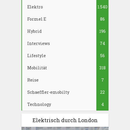
Elektro
1.540
Formel E
86
Hybrid
196
Interviews
74
Lifestyle
56
Mobilität
318
Reise
7
Schaeffler-emobilty
22
Technology
4
Elektrisch durch London