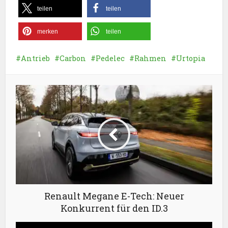
teilen
teilen
merken
teilen
Antrieb
Carbon
Pedelec
Rahmen
Urtopia
Renault Megane E-Tech: Neuer
Konkurrent für den ID.3