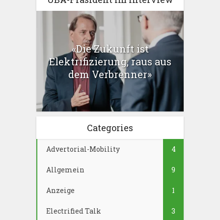
«Die Zukunft ist
Elektrifizierung, raus aus
dem Verbrenner»
Categories
Advertorial-Mobility
4
Allgemein
9
Anzeige
1
Electrified Talk
3