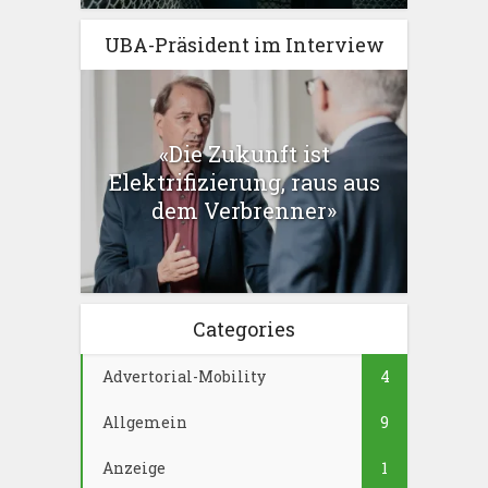
UBA-Präsident im Interview
«Die Zukunft ist
Elektrifizierung, raus aus
dem Verbrenner»
Categories
Advertorial-Mobility
4
Allgemein
9
Anzeige
1