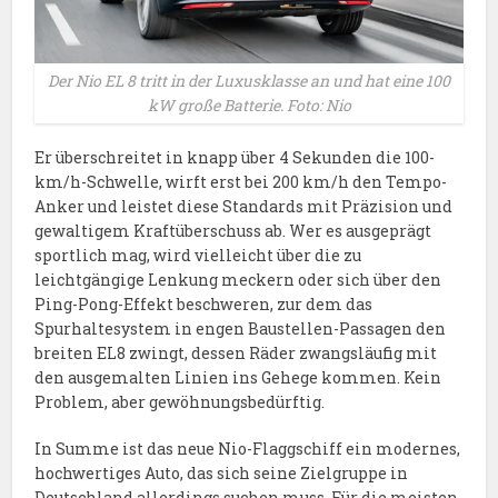
Der Nio EL 8 tritt in der Luxusklasse an und hat eine 100
kW große Batterie. Foto: Nio
Er überschreitet in knapp über 4 Sekunden die 100-
km/h-Schwelle, wirft erst bei 200 km/h den Tempo-
Anker und leistet diese Standards mit Präzision und
gewaltigem Kraftüberschuss ab. Wer es ausgeprägt
sportlich mag, wird vielleicht über die zu
leichtgängige Lenkung meckern oder sich über den
Ping-Pong-Effekt beschweren, zur dem das
Spurhaltesystem in engen Baustellen-Passagen den
breiten EL8 zwingt, dessen Räder zwangsläufig mit
den ausgemalten Linien ins Gehege kommen. Kein
Problem, aber gewöhnungsbedürftig.
In Summe ist das neue Nio-Flaggschiff ein modernes,
hochwertiges Auto, das sich seine Zielgruppe in
Deutschland allerdings suchen muss. Für die meisten