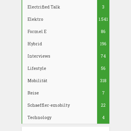
Electrified Talk
3
Elektro
1.541
Formel E
86
Hybrid
196
Interviews
74
Lifestyle
56
Mobilität
318
Reise
7
Schaeffler-emobilty
22
Technology
4