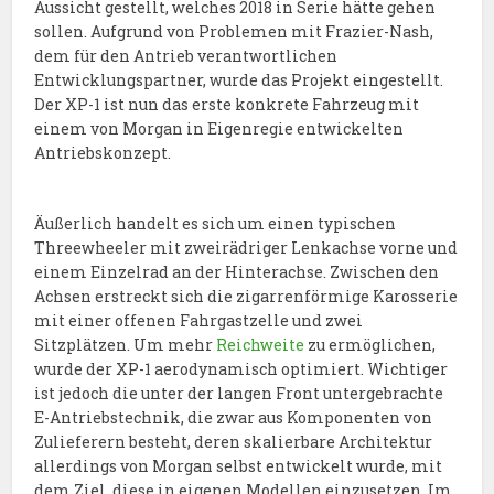
Aussicht gestellt, welches 2018 in Serie hätte gehen
sollen. Aufgrund von Problemen mit Frazier-Nash,
dem für den Antrieb verantwortlichen
Entwicklungspartner, wurde das Projekt eingestellt.
Der XP-1 ist nun das erste konkrete Fahrzeug mit
einem von Morgan in Eigenregie entwickelten
Antriebskonzept.
Äußerlich handelt es sich um einen typischen
Threewheeler mit zweirädriger Lenkachse vorne und
einem Einzelrad an der Hinterachse. Zwischen den
Achsen erstreckt sich die zigarrenförmige Karosserie
mit einer offenen Fahrgastzelle und zwei
Sitzplätzen. Um mehr
Reichweite
zu ermöglichen,
wurde der XP-1 aerodynamisch optimiert. Wichtiger
ist jedoch die unter der langen Front untergebrachte
E-Antriebstechnik, die zwar aus Komponenten von
Zulieferern besteht, deren skalierbare Architektur
allerdings von Morgan selbst entwickelt wurde, mit
dem Ziel, diese in eigenen Modellen einzusetzen. Im