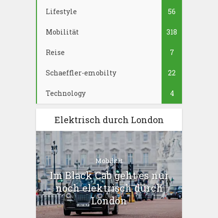
Lifestyle
56
Mobilität
318
Reise
7
Schaeffler-emobilty
22
Technology
4
Elektrisch durch London
Mobilität
Im Black Cab geht es nur
noch elektrisch durch
London