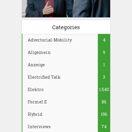
Categories
Advertorial-Mobility
4
Allgemein
9
Anzeige
1
Electrified Talk
3
Elektro
1.540
Formel E
86
Hybrid
196
Interviews
74