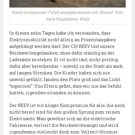
Nach entspannter Fahrt anngekommen am Strand. Foto:
Sara Magdalena Walz
In diesen zehn Tagen habe ich verstanden, dass
Elektromobilität nicht allein an Prozentangaben
aufgehängt werden darf. Der C10 REEV löst unsere
Reichweitengedanken, ohne dafür ständig an der
Ladesäule zu stehen. Er ist nicht laut, nicht protzig,
dafür aber berechenbar – sowohl in der Stadt als auch
auf langen Strecken. Die Kinder haben sich nie
unwohl gefühlt, fanden den Platz groß und das Licht
“supercool”. Uns Eltern gefiel, dass wir nie das Gefühl
hatten, irgendwo stranden zu können.
Der REEV ist ein kluger Kompromiss für alle, die noch
nicht bereit sind für den großen Sprung zum reinen
Elektroauto. Man gewöhnt sich an die elektrische
Fahrweise, verliert die Reichweitenangst und wird
irgendwann vielleicht doch zum Vollzeit-Stromer.