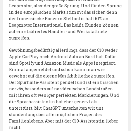
Leapmotor, also: der große Sprung. Und für den Sprung
in den europäischen Markt stimmt das sicher, denn
der französische Konzern Stellantis hält 51% an
Leapmotor International. Das heißt, Kunden können
auf ein etabliertes Händler- und Werkstattnetz
zugreifen.
Gewöhnungsbedürftig allerdings, dass der C10 weder
Apple CarPlay noch Android Auto an Bord hat. Dafür
sind Spotify und Amazon Music als Apps integriert.
Einmal angemeldet und schon kann man wie
gewohnt auf die eigene Musikbibliothek zugreifen.
Der Spurhalte-Assistent pendelt und ist ein bisschen
nervös, besonders auf norddeutschen Landstraßen
mit ihren oft weniger perfekten Markierungen. Und
die Sprachassistentin hat eher genervt als
unterstützt. Mit ChatGPT unterhalten wir uns
stundenlang über alle möglichen Fragen des
Familienlebens. Aber mit der C10-Assistentin lieber
nicht.