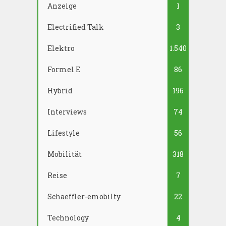
Anzeige
1
Electrified Talk
3
Elektro
1.540
Formel E
86
Hybrid
196
Interviews
74
Lifestyle
56
Mobilität
318
Reise
7
Schaeffler-emobilty
22
Technology
4