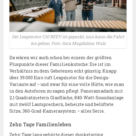
Der Leapmotor C10 REEV ist gepackt, nun kann die Fahrt
los gehen. Foto: Sara Magdalena Walz
Da wären wir auch schon bei einem der größten
Pluspunkte dieser Familienkutsche: Die ist im
Verhältnis zu dem Gebotenen echt günstig. Knapp
über 39.000 Euro ruft Leapmotor für die Design-
Variante auf – und zwar für eine volle Hütte, wie man
in den Autoforen zu sagen pflegt. Panoramadach mit
2,1 Quadratmetern Glasfläche, 840-Watt-Soundanlage
mit zwölf Lautsprechern, beheizte und belüftete
Sitze, 360-Grad-Kamerasystem – alles Serie.
Zehn Tage Familienleben
Zehn Tage lang gehörte dieser dunkelgrüne