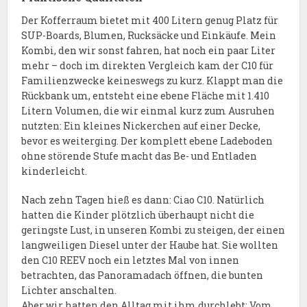
Der Kofferraum bietet mit 400 Litern genug Platz für
SUP-Boards, Blumen, Rucksäcke und Einkäufe. Mein
Kombi, den wir sonst fahren, hat noch ein paar Liter
mehr – doch im direkten Vergleich kam der C10 für
Familienzwecke keineswegs zu kurz. Klappt man die
Rückbank um, entsteht eine ebene Fläche mit 1.410
Litern Volumen, die wir einmal kurz zum Ausruhen
nutzten: Ein kleines Nickerchen auf einer Decke,
bevor es weiterging. Der komplett ebene Ladeboden
ohne störende Stufe macht das Be- und Entladen
kinderleicht.
Nach zehn Tagen hieß es dann: Ciao C10. Natürlich
hatten die Kinder plötzlich überhaupt nicht die
geringste Lust, in unseren Kombi zu steigen, der einen
langweiligen Diesel unter der Haube hat. Sie wollten
den C10 REEV noch ein letztes Mal von innen
betrachten, das Panoramadach öffnen, die bunten
Lichter anschalten.
Aber wir hatten den Alltag mit ihm durchlebt: Vom