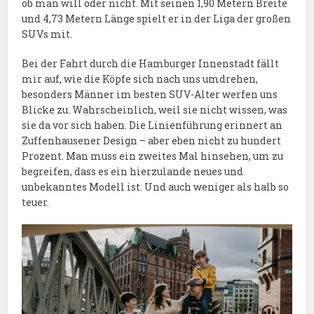
ob man will oder nicht. Mit seinen 1,90 Metern Breite
und 4,73 Metern Länge spielt er in der Liga der großen
SUVs mit.
Bei der Fahrt durch die Hamburger Innenstadt fällt
mir auf, wie die Köpfe sich nach uns umdrehen,
besonders Männer im besten SUV-Alter werfen uns
Blicke zu. Wahrscheinlich, weil sie nicht wissen, was
sie da vor sich haben. Die Linienführung erinnert an
Zuffenhausener Design – aber eben nicht zu hundert
Prozent. Man muss ein zweites Mal hinsehen, um zu
begreifen, dass es ein hierzulande neues und
unbekanntes Modell ist. Und auch weniger als halb so
teuer.