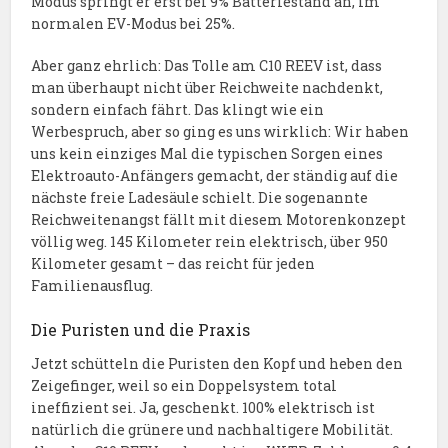
Modus springt er erst bei 9% Batteriestand an, im
normalen EV-Modus bei 25%.
Aber ganz ehrlich: Das Tolle am C10 REEV ist, dass
man überhaupt nicht über Reichweite nachdenkt,
sondern einfach fährt. Das klingt wie ein
Werbespruch, aber so ging es uns wirklich: Wir haben
uns kein einziges Mal die typischen Sorgen eines
Elektroauto-Anfängers gemacht, der ständig auf die
nächste freie Ladesäule schielt. Die sogenannte
Reichweitenangst fällt mit diesem Motorenkonzept
völlig weg. 145 Kilometer rein elektrisch, über 950
Kilometer gesamt – das reicht für jeden
Familienausflug.
Die Puristen und die Praxis
Jetzt schütteln die Puristen den Kopf und heben den
Zeigefinger, weil so ein Doppelsystem total
ineffizient sei. Ja, geschenkt. 100% elektrisch ist
natürlich die grünere und nachhaltigere Mobilität.