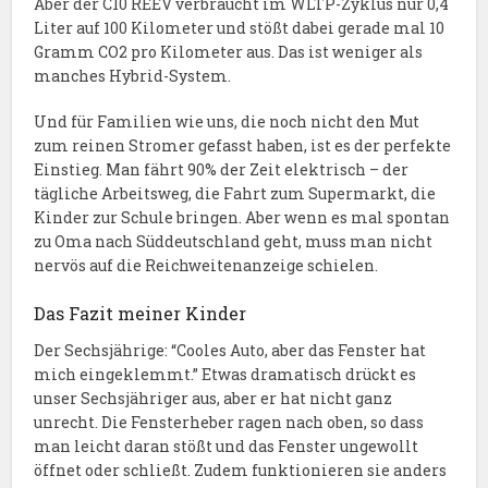
Aber der C10 REEV verbraucht im WLTP-Zyklus nur 0,4
Liter auf 100 Kilometer und stößt dabei gerade mal 10
Gramm CO2 pro Kilometer aus. Das ist weniger als
manches Hybrid-System.
Und für Familien wie uns, die noch nicht den Mut
zum reinen Stromer gefasst haben, ist es der perfekte
Einstieg. Man fährt 90% der Zeit elektrisch – der
tägliche Arbeitsweg, die Fahrt zum Supermarkt, die
Kinder zur Schule bringen. Aber wenn es mal spontan
zu Oma nach Süddeutschland geht, muss man nicht
nervös auf die Reichweitenanzeige schielen.
Das Fazit meiner Kinder
Der Sechsjährige: “Cooles Auto, aber das Fenster hat
mich eingeklemmt.” Etwas dramatisch drückt es
unser Sechsjähriger aus, aber er hat nicht ganz
unrecht. Die Fensterheber ragen nach oben, so dass
man leicht daran stößt und das Fenster ungewollt
öffnet oder schließt. Zudem funktionieren sie anders