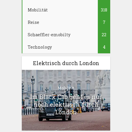
Mobilität
318
Reise
7
Schaeffler-emobilty
22
Technology
4
Elektrisch durch London
Mobilität
Im Black Cab geht es nur
noch elektrisch durch
London