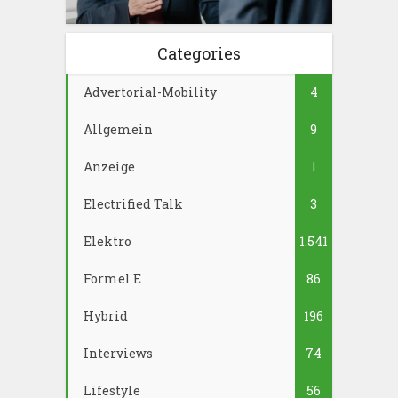
Categories
Advertorial-Mobility
4
Allgemein
9
Anzeige
1
Electrified Talk
3
Elektro
1.541
Formel E
86
Hybrid
196
Interviews
74
Lifestyle
56