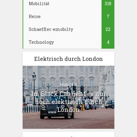
Mobilität
318
Reise
7
Schaeffler-emobilty
22
Technology
4
Elektrisch durch London
Mobilität
Im Black Cab geht es nur
noch elektrisch durch
London