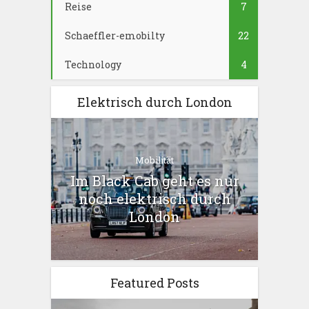
Reise
7
Schaeffler-emobilty
22
Technology
4
Elektrisch durch London
Mobilität
Im Black Cab geht es nur
noch elektrisch durch
London
Featured Posts