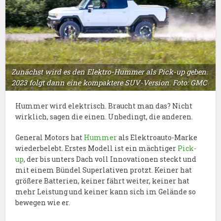
Zunächst wird es den Elektro-Hummer als Pick-up geben.
2023 folgt dann eine kompaktere SUV-Version. Foto: GMC
Hummer wird elektrisch. Braucht man das? Nicht
wirklich, sagen die einen. Unbedingt, die anderen.
General Motors hat
Hummer
als Elektroauto-Marke
wiederbelebt. Erstes Modell ist ein mächtiger
Pick-
up
, der bis unters Dach voll Innovationen steckt und
mit einem Bündel Superlativen protzt. Keiner hat
größere Batterien, keiner fährt weiter, keiner hat
mehr Leistung und keiner kann sich im Gelände so
bewegen wie er.