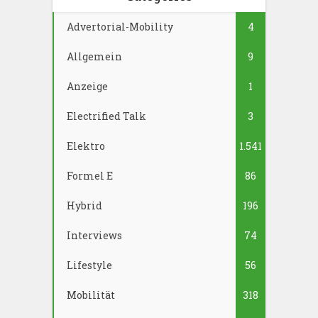
Advertorial-Mobility
4
Allgemein
9
Anzeige
1
Electrified Talk
3
Elektro
1.541
Formel E
86
Hybrid
196
Interviews
74
Lifestyle
56
Mobilität
318