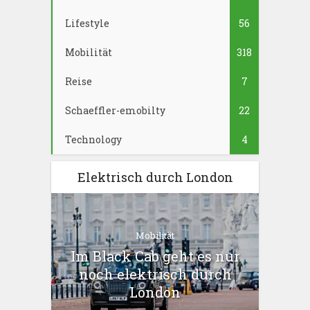
Lifestyle
56
Mobilität
318
Reise
7
Schaeffler-emobilty
22
Technology
4
Elektrisch durch London
Mobilität
Im Black Cab geht es nur
noch elektrisch durch
London