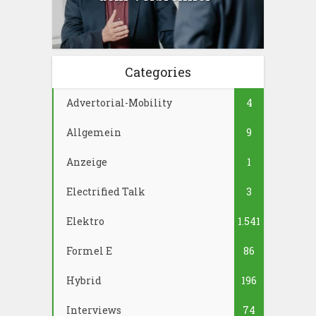
Categories
Advertorial-Mobility
4
Allgemein
9
Anzeige
1
Electrified Talk
3
Elektro
1.541
Formel E
86
Hybrid
196
Interviews
74