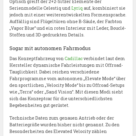
Optisch greift der 2+2-Sitzer Elemente der
Serienmodelle Celestiq und
Lyriq
auf, kombiniert sie
jedoch mit einer weiterentwickelten Formensprache.
Auffällig sind Flügeltüren ohne B-Säule, der Farbton
„Vapor Blue“ und ein rotes Interieur mit Leder, Bouclé-
Stoffen und 3D-gedruckten Details.
Sogar mit autonomen Fahrmodus
Das Konzeptfahrzeug von
Cadillac
verbindet laut dem
Hersteller dynamische Fahrleistungen mit Offroad-
Tauglichkeit. Dabei reichen verschiedene
Fahrprogramme vom autonomen „Elevate Mode“ über
den sportlichen „Velocity Mode“ bis zu Offroad-Setups
wie „Terra“ oder „Sand Vision“. Mit diesen Modi sieht
sich das Konzeptcar für die unterschiedlichsten
Begebenheiten gut gerüstet.
Technische Daten zum genauen Antrieb oder der
Batteriegröße wurden bisher nicht genannt. Zu den
Besonderheiten des Elevated Velocity zählen