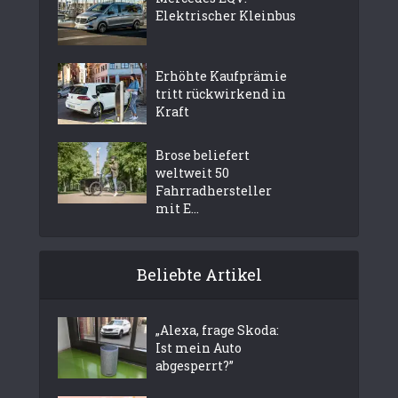
Elektrischer Kleinbus
Erhöhte Kaufprämie
tritt rückwirkend in
Kraft
Brose beliefert
weltweit 50
Fahrradhersteller
mit E...
Beliebte Artikel
„Alexa, frage Skoda:
Ist mein Auto
abgesperrt?”