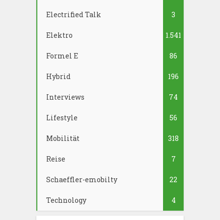
Electrified Talk
3
Elektro
1.541
Formel E
86
Hybrid
196
Interviews
74
Lifestyle
56
Mobilität
318
Reise
7
Schaeffler-emobilty
22
Technology
4