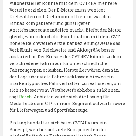
Autohersteller könnte mit dem CVT4EV mehrere
Vorteile erzielen. Der E-Motor muss weniger
Drehzahlen und Drehmoment liefern, was den
Einbau kompakterer und günstigerer
Antriebsaggregate möglich macht. Bleibt der Motor
gleich, wären durch die Kombination mit dem CVT
höhere Reichweiten erzielbar beziehungsweise das
Verhältnis von Reichweite und Akkugröße besser
austarierbar. Der Einsatz des CVT4EV könnte zudem
verschiedene Fahrmodi für unterschiedliche
Fahrzeugtypen erlauben. Hersteller wären dann in
der Lage, über viele Fahrzeugklassen hinweg ein
markentypisches Fahrverhalten zu realisieren, um
sich so besser vom Wettbewerb abheben zu können,
sagt
Bosch
. Anbieten würde sich die Lösung für
Modelle ab dem C-Premium-Segment aufwärts sowie
für Lieferwagen und Sportfahrzeuge.
Bislang handelt es sich beim CVT4EV um ein
Konzept, welches auf viele Komponenten der