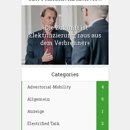
«Die Zukunft ist
Elektrifizierung, raus aus
dem Verbrenner»
Categories
Advertorial-Mobility
4
Allgemein
9
Anzeige
1
Electrified Talk
3