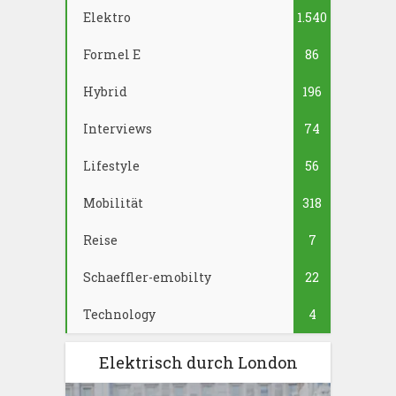
Elektro
1.540
Formel E
86
Hybrid
196
Interviews
74
Lifestyle
56
Mobilität
318
Reise
7
Schaeffler-emobilty
22
Technology
4
Elektrisch durch London