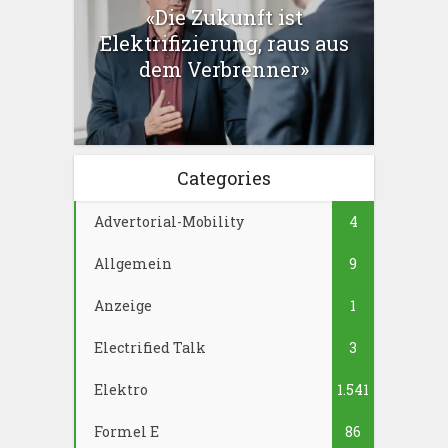
«Die Zukunft ist
Elektrifizierung, raus aus
dem Verbrenner»
Categories
Advertorial-Mobility
4
Allgemein
9
Anzeige
1
Electrified Talk
3
Elektro
1.541
Formel E
86