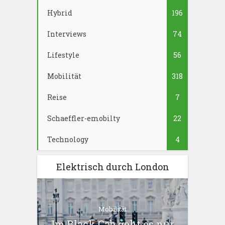
Hybrid
196
Interviews
74
Lifestyle
56
Mobilität
318
Reise
7
Schaeffler-emobilty
22
Technology
4
Elektrisch durch London
Mobilität
Im Black Cab geht es nur