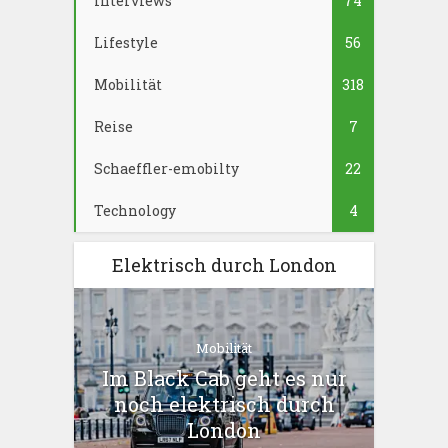
Interviews
74
Lifestyle
56
Mobilität
318
Reise
7
Schaeffler-emobilty
22
Technology
4
Elektrisch durch London
Mobilität
Im Black Cab geht es nur
noch elektrisch durch
London