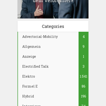
dem Verbrenner»
Categories
Advertorial-Mobility
4
Allgemein
9
Anzeige
1
Electrified Talk
3
Elektro
1.541
Formel E
86
Hybrid
196