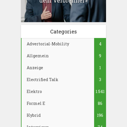
dem Verbrenner»
Categories
Advertorial-Mobility
4
Allgemein
9
Anzeige
1
Electrified Talk
3
Elektro
1.541
Formel E
86
Hybrid
196