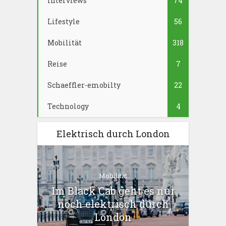
Interviews
74
Lifestyle
56
Mobilität
318
Reise
7
Schaeffler-emobilty
22
Technology
4
Elektrisch durch London
Mobilität
Im Black Cab geht es nur
noch elektrisch durch
London