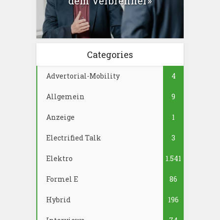
dem Verbrenner»
Categories
Advertorial-Mobility
4
Allgemein
9
Anzeige
1
Electrified Talk
3
Elektro
1.541
Formel E
86
Hybrid
196