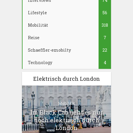
Interviews
74
Lifestyle
56
Mobilität
318
Reise
7
Schaeffler-emobilty
22
Technology
4
Elektrisch durch London
Mobilität
Im Black Cab geht es nur
noch elektrisch durch
London