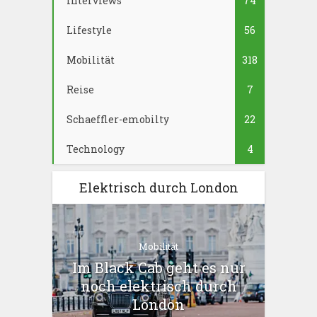
Interviews
74
Lifestyle
56
Mobilität
318
Reise
7
Schaeffler-emobilty
22
Technology
4
Elektrisch durch London
Mobilität
Im Black Cab geht es nur
noch elektrisch durch
London