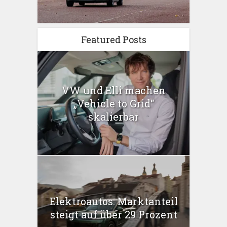
Featured Posts
VW und Elli machen
„Vehicle to Grid“
skalierbar
Elektroautos: Marktanteil
steigt auf über 29 Prozent