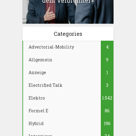
dem Verbrenner»
Categories
Advertorial-Mobility
4
Allgemein
9
Anzeige
1
Electrified Talk
3
Elektro
1.542
Formel E
86
Hybrid
196