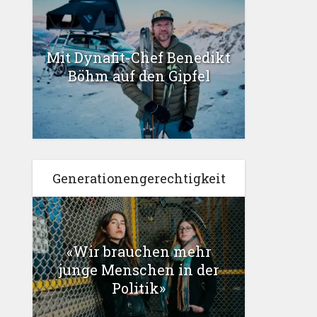
Mit Dynafit-Chef Benedikt
Böhm auf den Gipfel
Generationengerechtigkeit
«Wir brauchen mehr
junge Menschen in der
Politik»