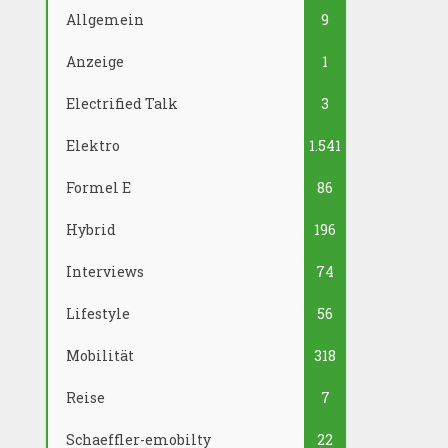
Allgemein
9
Anzeige
1
Electrified Talk
3
Elektro
1.541
Formel E
86
Hybrid
196
Interviews
74
Lifestyle
56
Mobilität
318
Reise
7
Schaeffler-emobilty
22