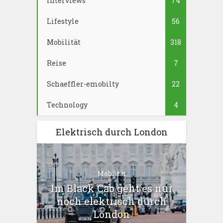
Interviews
74
Lifestyle
56
Mobilität
318
Reise
7
Schaeffler-emobilty
22
Technology
4
Elektrisch durch London
Mobilität
Im Black Cab geht es nur
noch elektrisch durch
London