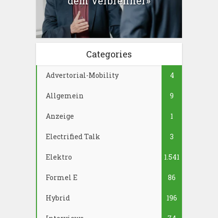
dem Verbrenner»
Categories
Advertorial-Mobility
4
Allgemein
9
Anzeige
1
Electrified Talk
3
Elektro
1.541
Formel E
86
Hybrid
196