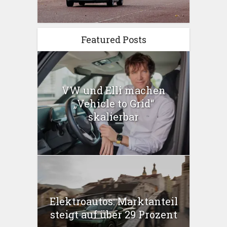
Featured Posts
VW und Elli machen
„Vehicle to Grid“
skalierbar
Elektroautos: Marktanteil
steigt auf über 29 Prozent