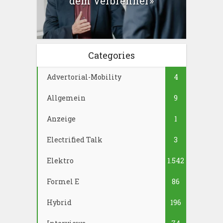
dem Verbrenner»
Categories
Advertorial-Mobility
4
Allgemein
9
Anzeige
1
Electrified Talk
3
Elektro
1.542
Formel E
86
Hybrid
196