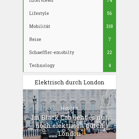
Interviews
74
Lifestyle
56
Mobilität
318
Reise
7
Schaeffler-emobilty
22
Technology
4
Elektrisch durch London
Mobilität
Im Black Cab geht es nur
noch elektrisch durch
London