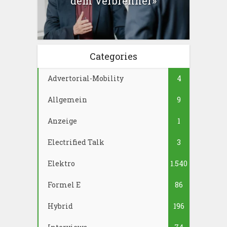
dem Verbrenner»
Categories
Advertorial-Mobility
4
Allgemein
9
Anzeige
1
Electrified Talk
3
Elektro
1.540
Formel E
86
Hybrid
196