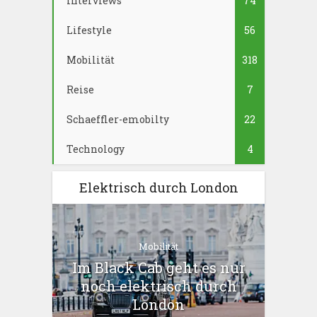
Interviews
74
Lifestyle
56
Mobilität
318
Reise
7
Schaeffler-emobilty
22
Technology
4
Elektrisch durch London
Mobilität
Im Black Cab geht es nur
noch elektrisch durch
London