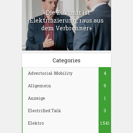
«Die Zukunft ist
Elektrifizierung, raus aus
dem Verbrenner»
Categories
Advertorial-Mobility
4
Allgemein
9
Anzeige
1
Electrified Talk
3
Elektro
1.541