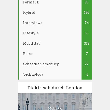
Formel E
86
Hybrid
196
Interviews
74
Lifestyle
56
Mobilität
318
Reise
7
Schaeffler-emobilty
22
Technology
4
Elektrisch durch London
Mobilität