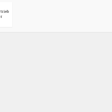
trieb
er