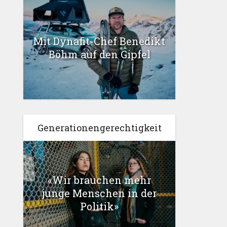
Mit Dynafit-Chef Benedikt
Böhm auf den Gipfel
Generationengerechtigkeit
«Wir brauchen mehr
junge Menschen in der
Politik»