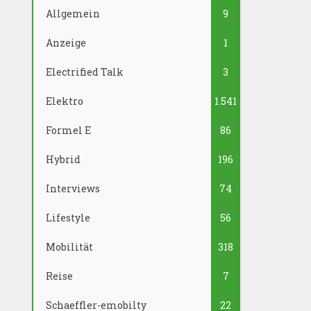
Allgemein
9
Anzeige
1
Electrified Talk
3
Elektro
1.541
Formel E
86
Hybrid
196
Interviews
74
Lifestyle
56
Mobilität
318
Reise
7
Schaeffler-emobilty
22