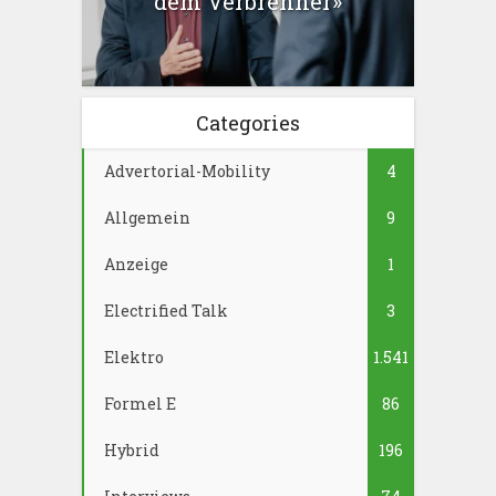
dem Verbrenner»
Categories
Advertorial-Mobility
4
Allgemein
9
Anzeige
1
Electrified Talk
3
Elektro
1.541
Formel E
86
Hybrid
196