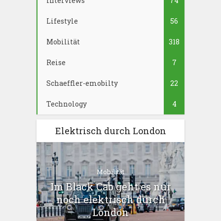
Interviews
74
Lifestyle
56
Mobilität
318
Reise
7
Schaeffler-emobilty
22
Technology
4
Elektrisch durch London
Mobilität
Im Black Cab geht es nur
noch elektrisch durch
London