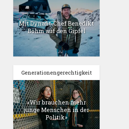
Mit Dynafit-Chef Benedikt
Böhm auf den Gipfel
Generationengerechtigkeit
«Wir brauchen mehr
junge Menschen in der
Politik»