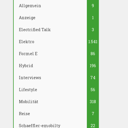
Allgemein
9
Anzeige
1
Electrified Talk
3
Elektro
1.541
Formel E
86
Hybrid
196
Interviews
74
Lifestyle
56
Mobilität
318
Reise
7
Schaeffler-emobilty
22