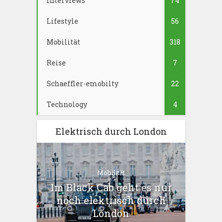
Interviews
74
Lifestyle
56
Mobilität
318
Reise
7
Schaeffler-emobilty
22
Technology
4
Elektrisch durch London
Mobilität
Im Black Cab geht es nur
noch elektrisch durch
London