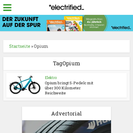
Startseite
»
Opium
TagOpium
Elektro
Opium bringt S-Pedelc mit
über 300 Kilometer
Reichweite
Advertorial