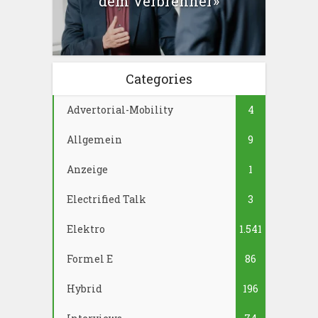
dem Verbrenner»
Categories
Advertorial-Mobility
4
Allgemein
9
Anzeige
1
Electrified Talk
3
Elektro
1.541
Formel E
86
Hybrid
196