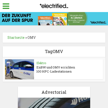
Startseite
»
OMV
TagOMV
Elektro
EnBW und OMV errichten
100 HPC-Ladestationen
Advertorial