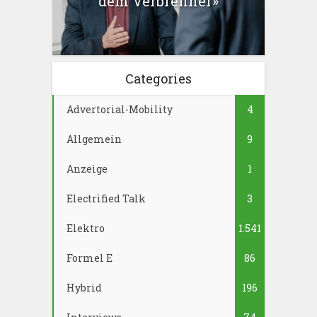
dem Verbrenner»
Categories
Advertorial-Mobility
4
Allgemein
9
Anzeige
1
Electrified Talk
3
Elektro
1.541
Formel E
86
Hybrid
196