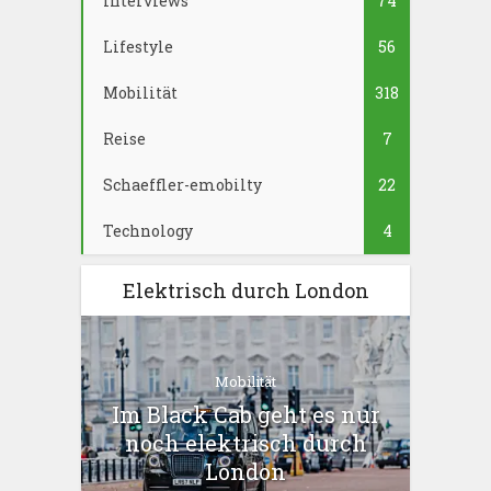
Interviews
74
Lifestyle
56
Mobilität
318
Reise
7
Schaeffler-emobilty
22
Technology
4
Elektrisch durch London
Mobilität
Im Black Cab geht es nur
noch elektrisch durch
London