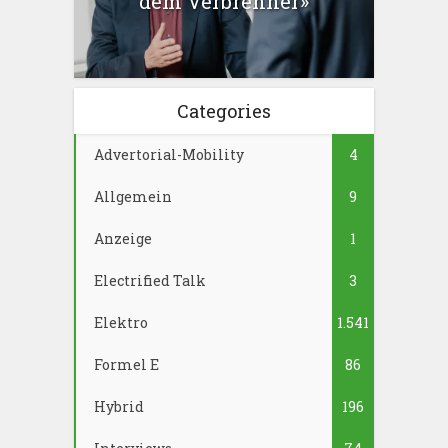
dem Verbrenner»
Categories
Advertorial-Mobility
4
Allgemein
9
Anzeige
1
Electrified Talk
3
Elektro
1.541
Formel E
86
Hybrid
196