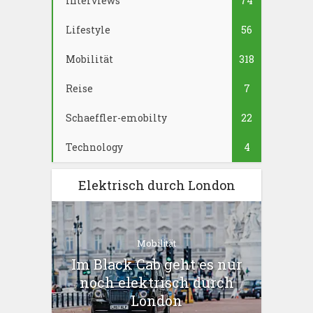
Interviews
74
Lifestyle
56
Mobilität
318
Reise
7
Schaeffler-emobilty
22
Technology
4
Elektrisch durch London
Mobilität
Im Black Cab geht es nur
noch elektrisch durch
London