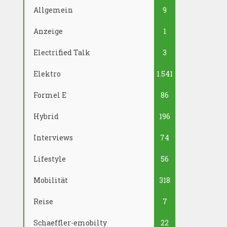
Allgemein
9
Anzeige
1
Electrified Talk
3
Elektro
1.541
Formel E
86
Hybrid
196
Interviews
74
Lifestyle
56
Mobilität
318
Reise
7
Schaeffler-emobilty
22