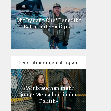
Mit Dynafit-Chef Benedikt
Böhm auf den Gipfel
Generationengerechtigkeit
«Wir brauchen mehr
junge Menschen in der
Politik»