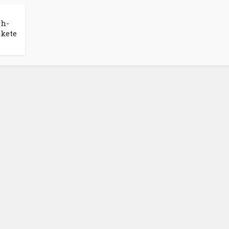
ch-
kete