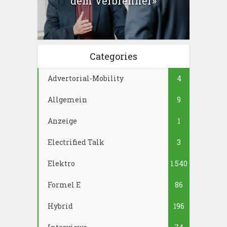
dem Verbrenner»
Categories
Advertorial-Mobility
4
Allgemein
9
Anzeige
1
Electrified Talk
3
Elektro
1.540
Formel E
86
Hybrid
196