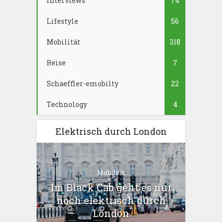
Interviews
74
Lifestyle
56
Mobilität
318
Reise
7
Schaeffler-emobilty
22
Technology
4
Elektrisch durch London
Mobilität
Im Black Cab geht es nur
noch elektrisch durch
London