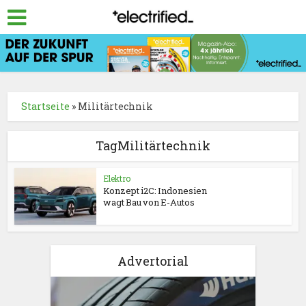
Startseite
»
Militärtechnik
TagMilitärtechnik
Elektro
Konzept i2C: Indonesien
wagt Bau von E-Autos
Advertorial