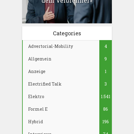
dem Verbrenner»
Categories
Advertorial-Mobility
4
Allgemein
9
Anzeige
1
Electrified Talk
3
Elektro
1.541
Formel E
86
Hybrid
196