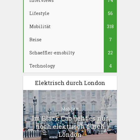
Interviews
74
Lifestyle
56
Mobilität
318
Reise
7
Schaeffler-emobilty
22
Technology
4
Elektrisch durch London
Mobilität
Im Black Cab geht es nur
noch elektrisch durch
London