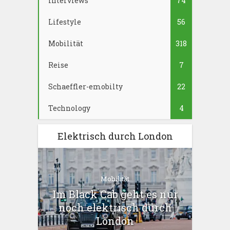
Interviews
74
Lifestyle
56
Mobilität
318
Reise
7
Schaeffler-emobilty
22
Technology
4
Elektrisch durch London
Mobilität
Im Black Cab geht es nur
noch elektrisch durch
London