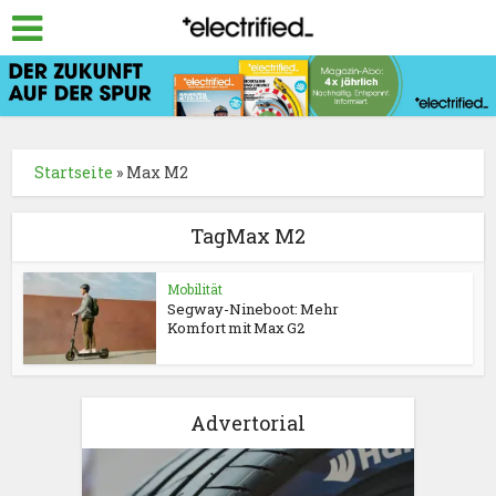
Startseite
»
Max M2
TagMax M2
Mobilität
Segway-Nineboot: Mehr
Komfort mit Max G2
Advertorial