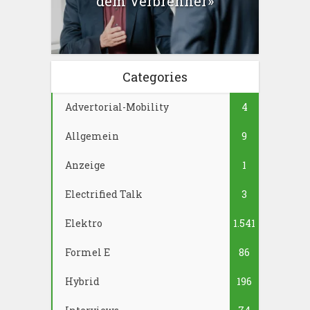
dem Verbrenner»
Categories
Advertorial-Mobility
4
Allgemein
9
Anzeige
1
Electrified Talk
3
Elektro
1.541
Formel E
86
Hybrid
196