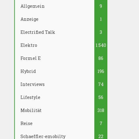
Allgemein
9
Anzeige
1
Electrified Talk
3
Elektro
1.540
Formel E
86
Hybrid
196
Interviews
74
Lifestyle
56
Mobilität
318
Reise
7
Schaeffler-emobilty
22