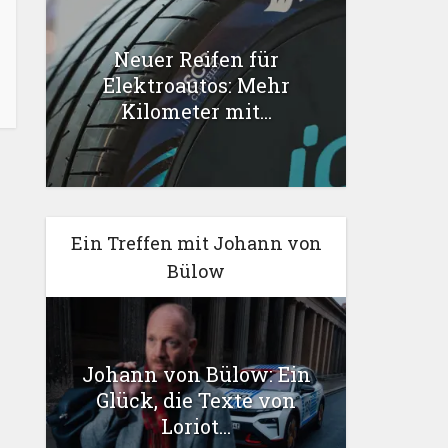
Neuer Reifen für
Elektroautos: Mehr
Kilometer mit...
Ein Treffen mit Johann von
Bülow
Johann von Bülow: Ein
Glück, die Texte von
Loriot...