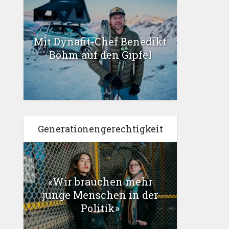
Mit Dynafit-Chef Benedikt
Böhm auf den Gipfel
Generationengerechtigkeit
«Wir brauchen mehr
junge Menschen in der
Politik»