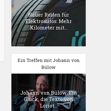
Neuer Reifen für
Elektroautos: Mehr
Kilometer mit...
Ein Treffen mit Johann von
Bülow
Johann von Bülow: Ein
Glück, die Texte von
Loriot...