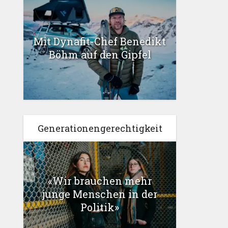
Mit Dynafit-Chef Benedikt
Böhm auf den Gipfel
Generationengerechtigkeit
«Wir brauchen mehr
junge Menschen in der
Politik»