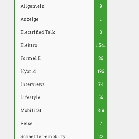
Allgemein
9
Anzeige
1
Electrified Talk
3
Elektro
1.541
Formel E
86
Hybrid
196
Interviews
74
Lifestyle
56
Mobilität
318
Reise
7
Schaeffler-emobilty
22