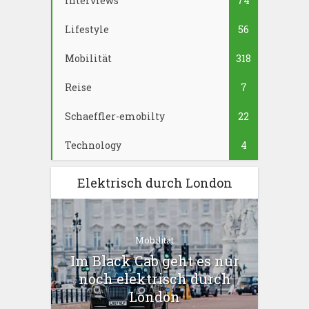
Interviews
74
Lifestyle
56
Mobilität
318
Reise
7
Schaeffler-emobilty
22
Technology
4
Elektrisch durch London
Mobilität
Im Black Cab geht es nur
noch elektrisch durch
London