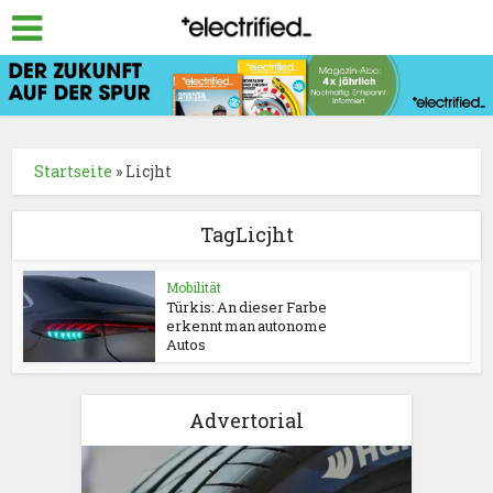
Startseite
»
Licjht
TagLicjht
Mobilität
Türkis: An dieser Farbe
erkennt man autonome
Autos
Advertorial