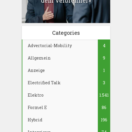
dem Verbrenner»
Categories
Advertorial-Mobility
4
Allgemein
9
Anzeige
1
Electrified Talk
3
Elektro
1.541
Formel E
86
Hybrid
196