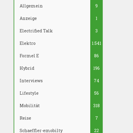
Allgemein
9
Anzeige
1
Electrified Talk
3
Elektro
1.541
Formel E
86
Hybrid
196
Interviews
74
Lifestyle
56
Mobilität
318
Reise
7
Schaeffler-emobilty
22