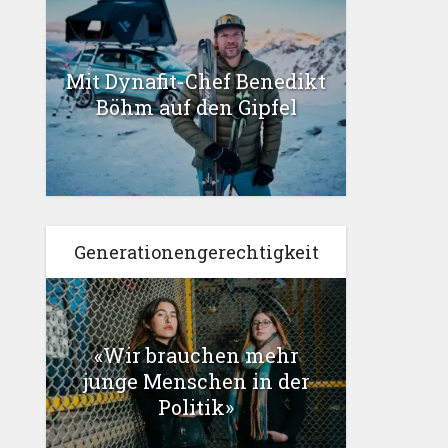
Mit Dynafit-Chef Benedikt
Böhm auf den Gipfel
Generationengerechtigkeit
«Wir brauchen mehr
junge Menschen in der
Politik»