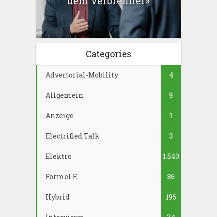
dem Verbrenner»
Categories
Advertorial-Mobility
4
Allgemein
9
Anzeige
1
Electrified Talk
3
Elektro
1.540
Formel E
86
Hybrid
196