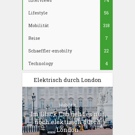
Interviews
74
Lifestyle
56
Mobilität
318
Reise
7
Schaeffler-emobilty
22
Technology
4
Elektrisch durch London
Mobilität
Im Black Cab geht es nur
noch elektrisch durch
London