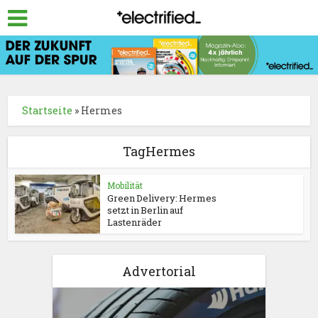
Startseite
»
Hermes
TagHermes
Mobilität
Green Delivery: Hermes
setzt in Berlin auf
Lastenräder
Advertorial