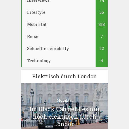
Interviews
74
Lifestyle
56
Mobilität
318
Reise
7
Schaeffler-emobilty
22
Technology
4
Elektrisch durch London
Mobilität
Im Black Cab geht es nur
noch elektrisch durch
London