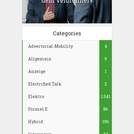
dem Verbrenner»
Categories
Advertorial-Mobility
4
Allgemein
9
Anzeige
1
Electrified Talk
3
Elektro
1.541
Formel E
86
Hybrid
196